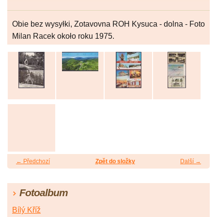
Obie bez wysyłki, Zotavovna ROH Kysuca - dolna - Foto
Milan Racek około roku 1975.
← Předchozí
Zpět do složky
Další →
Fotoalbum
Bílý Kříž