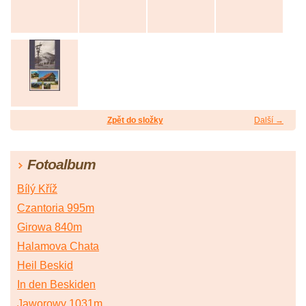
Zpět do složky
Další →
Fotoalbum
Bílý Kříž
Czantoria 995m
Girowa 840m
Halamova Chata
Heil Beskid
In den Beskiden
Jaworowy 1031m