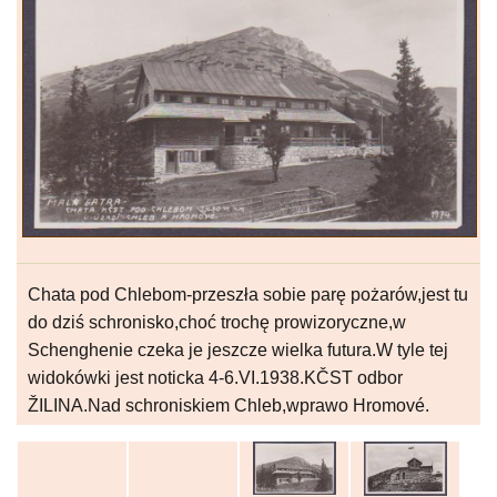
Chata pod Chlebom-przeszła sobie parę pożarów,jest tu
do dziś schronisko,choć trochę prowizoryczne,w
Schenghenie czeka je jeszcze wielka futura.W tyle tej
widokówki jest noticka 4-6.VI.1938.KČST odbor
ŽILINA.Nad schroniskiem Chleb,wprawo Hromové.