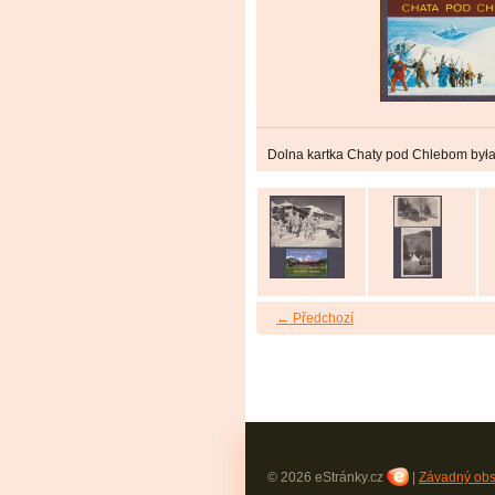
Dolna kartka Chaty pod Chlebom była
← Předchozí
© 2026 eStránky.cz
|
Závadný ob