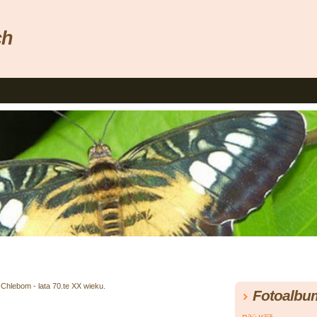
ch
Chlebom - lata 70.te XX wieku.
Fotoalbu