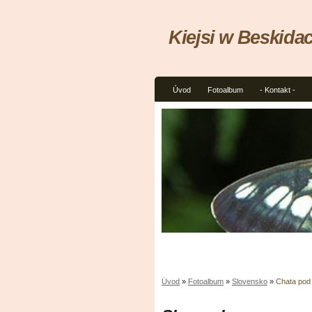
Kiejsi w Beskida
Úvod
Fotoalbum
- Kontakt -
Úvod
»
Fotoalbum
»
Slovensko
»
Chata pod 