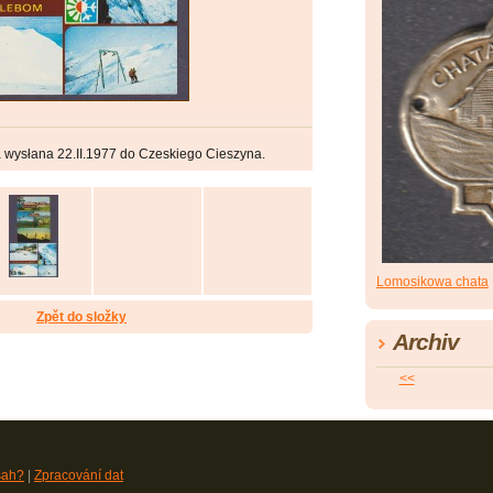
 wysłana 22.II.1977 do Czeskiego Cieszyna.
Lomosikowa chata
Zpět do složky
Archiv
<<
sah?
|
Zpracování dat