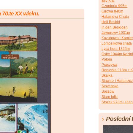
Bílý Kříž
Czantoria 995m
Girowa 840m
 70.te XX wieku.
Halamova Chata
Heil Beskid
In den Beskiden
Jaworowy 1031m
Kozubowa i Kamien
Lomosikowa chata
Lysá hora 1325m
Ostry 1044m,Kozin
Połom
Praszywa
Ropiczka 918m + K
Skałka
Slawicz i Hadaszc
Slovensko
Soszów
Stare fotki
Stożek 978m i Plen
Poslední 