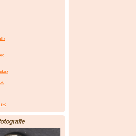
ite
iec
otarz
zok
isko
fotografie