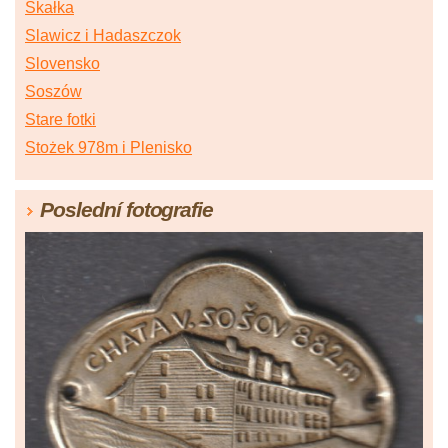
Skałka
Slawicz i Hadaszczok
Slovensko
Soszów
Stare fotki
Stożek 978m i Plenisko
Poslední fotografie