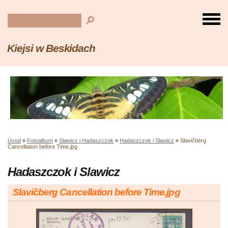
Kiejsi w Beskidach
Úvod
»
Fotoalbum
»
Slawicz i Hadaszczok
»
Hadaszczok i Slawicz
»
Slavičberg
Cancellation before Time.jpg
Hadaszczok i Slawicz
Slavičberg Cancellation before Time.jpg