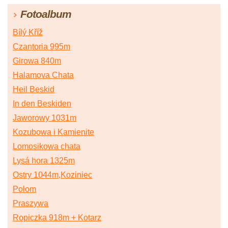
Fotoalbum
Bílý Kříž
Czantoria 995m
Girowa 840m
Halamova Chata
Heil Beskid
In den Beskiden
Jaworowy 1031m
Kozubowa i Kamienite
Lomosikowa chata
Lysá hora 1325m
Ostry 1044m,Koziniec
Połom
Praszywa
Ropiczka 918m + Kotarz