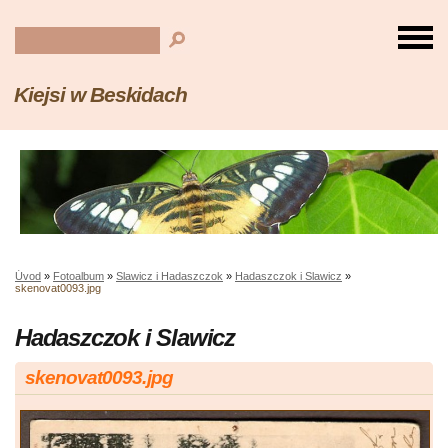
Kiejsi w Beskidach
Úvod
»
Fotoalbum
»
Slawicz i Hadaszczok
»
Hadaszczok i Slawicz
»
skenovat0093.jpg
Hadaszczok i Slawicz
skenovat0093.jpg