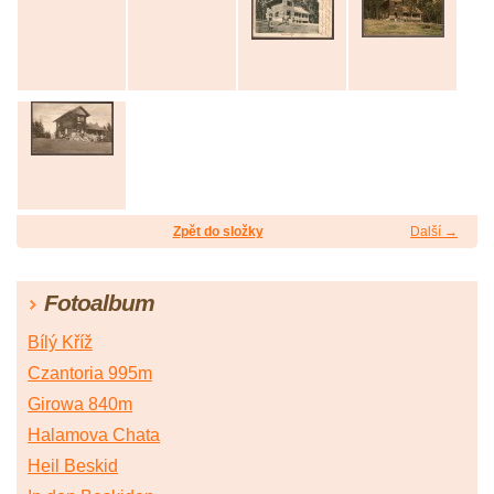
Zpět do složky
Další →
Fotoalbum
Bílý Kříž
Czantoria 995m
Girowa 840m
Halamova Chata
Heil Beskid