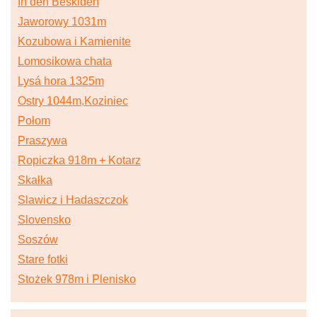
In den Beskiden
Jaworowy 1031m
Kozubowa i Kamienite
Lomosikowa chata
Lysá hora 1325m
Ostry 1044m,Koziniec
Połom
Praszywa
Ropiczka 918m + Kotarz
Skałka
Slawicz i Hadaszczok
Slovensko
Soszów
Stare fotki
Stożek 978m i Plenisko