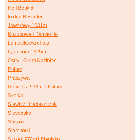
Heil Beskid
In den Beskiden
Jaworowy 1031m
Kozubowa i Kamienite
Lomosikowa chata
Lysá hora 1325m
Ostry 1044m,Koziniec
Połom
Praszywa
Ropiczka 918m + Kotarz
Skałka
Slawicz i Hadaszczok
Slovensko
Soszów
Stare fotki
Stożek 978m i Plenisko