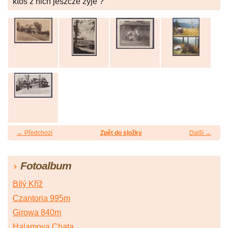
ktoś z nich jeszcze żyje ?
← Předchozí
Zpět do složky
Další →
Fotoalbum
Bílý Kříž
Czantoria 995m
Girowa 840m
Halamova Chata