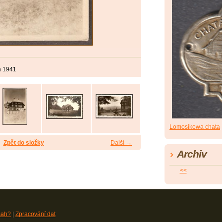
n 1941
Lomosikowa chata
Zpět do složky
Další →
Archiv
<<
sah?
|
Zpracování dat