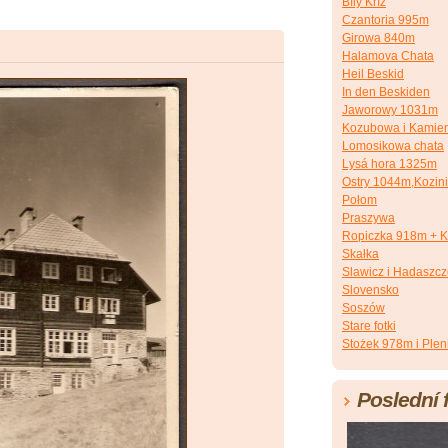
Bílý Kříž
Czantoria 995m
Girowa 840m
Halamova Chata
Heil Beskid
In den Beskiden
Jaworowy 1031m
Kozubowa i Kamien
Lomosikowa chata
Lysá hora 1325m
Ostry 1044m,Kozin
Połom
Praszywa
Ropiczka 918m + K
Skałka
Slawicz i Hadaszc
Slovensko
Soszów
Stare fotki
Stożek 978m i Plen
Poslední 