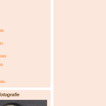
ite
iec
otarz
zok
isko
fotografie