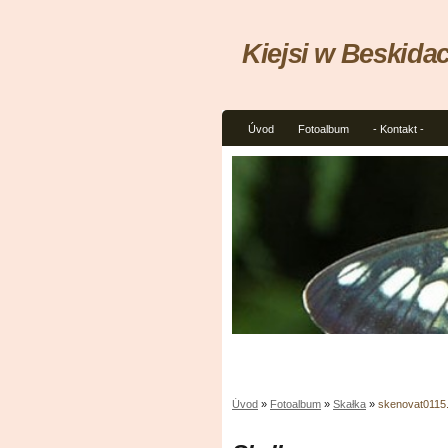
Kiejsi w Beskida
Úvod
Fotoalbum
- Kontakt -
Úvod
»
Fotoalbum
»
Skałka
»
skenovat0115.