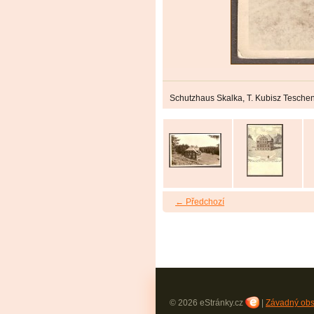
Schutzhaus Skalka, T. Kubisz Tesche
← Předchozí
© 2026 eStránky.cz
|
Závadný ob