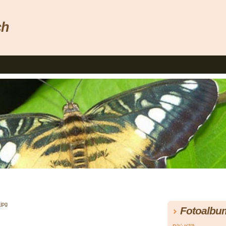
ch
jpg
Fotoalbu