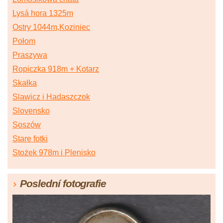
Lysá hora 1325m
Ostry 1044m,Koziniec
Połom
Praszywa
Ropiczka 918m + Kotarz
Skałka
Slawicz i Hadaszczok
Slovensko
Soszów
Stare fotki
Stożek 978m i Plenisko
Poslední fotografie