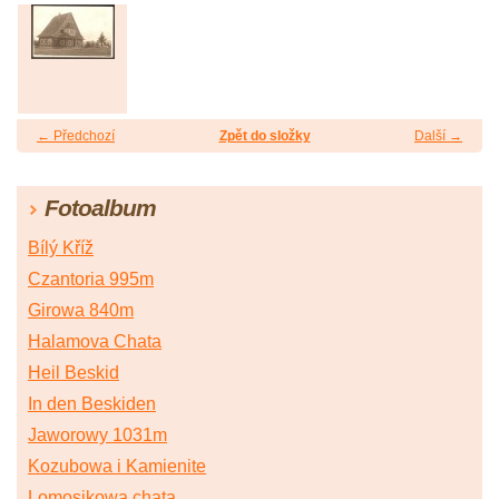
← Předchozí
Zpět do složky
Další →
Fotoalbum
Bílý Kříž
Czantoria 995m
Girowa 840m
Halamova Chata
Heil Beskid
In den Beskiden
Jaworowy 1031m
Kozubowa i Kamienite
Lomosikowa chata