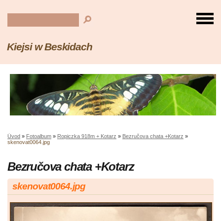
Kiejsi w Beskidach
Úvod
»
Fotoalbum
»
Ropiczka 918m + Kotarz
»
Bezručova chata +Kotarz
»
skenovat0064.jpg
Bezručova chata +Kotarz
skenovat0064.jpg