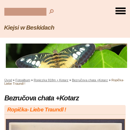
Kiejsi w Beskidach
Úvod
»
Fotoalbum
»
Ropiczka 918m + Kotarz
»
Bezručova chata +Kotarz
»
Ropička-
Liebe Traundl !
Bezručova chata +Kotarz
Ropička- Liebe Traundl !