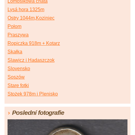
Lomosikowa chata
Lysá hora 1325m
Ostry 1044m,Koziniec
Połom
Praszywa
Ropiczka 918m + Kotarz
Skałka
Slawicz i Hadaszczok
Slovensko
Soszów
Stare fotki
Stożek 978m i Plenisko
Poslední fotografie