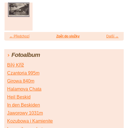
← Předchozí
Zpět do složky
Další →
Fotoalbum
Bílý Kříž
Czantoria 995m
Girowa 840m
Halamova Chata
Heil Beskid
In den Beskiden
Jaworowy 1031m
Kozubowa i Kamienite