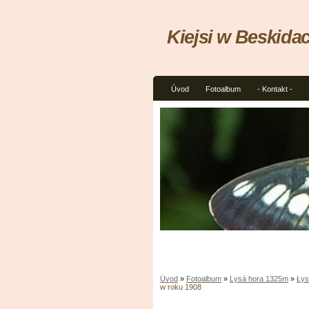
Kiejsi w Beskida
Úvod
Fotoalbum
- Kontakt -
Úvod
»
Fotoalbum
»
Lysá hora 1325m
»
Łys
w roku 1908