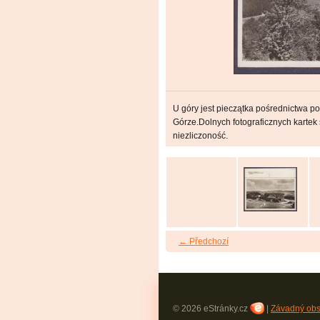
U góry jest pieczątka pośrednictwa p
Górze.Dolnych fotograficznych kartek s
niezliczoność.
← Předchozí
© 2026 eStránky.cz
|
Závadný ob