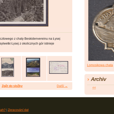
ocztowego z chaty Beskidenvereinu na Łysej
ylwetki Łysej z okolicznych gór istnieje
Lomosikowa chata
Archiv
Zpět do složky
Další →
<<
sah?
|
Zpracování dat