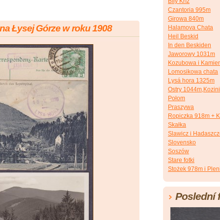
Bílý Kříž
Czantoria 995m
Girowa 840m
na Łysej Górze w roku 1908
Halamova Chata
Heil Beskid
In den Beskiden
Jaworowy 1031m
Kozubowa i Kamien
Lomosikowa chata
Lysá hora 1325m
Ostry 1044m,Kozin
Połom
Praszywa
Ropiczka 918m + K
Skałka
Slawicz i Hadaszc
Slovensko
Soszów
Stare fotki
Stożek 978m i Plen
Poslední 