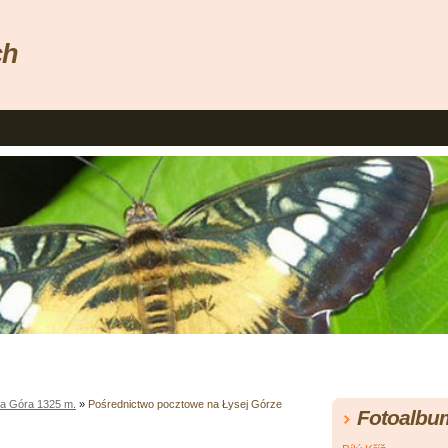
ch
a Góra 1325 m.
»
Pośrednictwo pocztowe na Łysej Górze
Fotoalbu