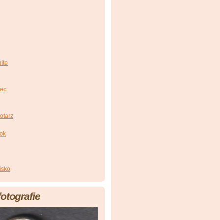
ite
iec
otarz
zok
isko
fotografie