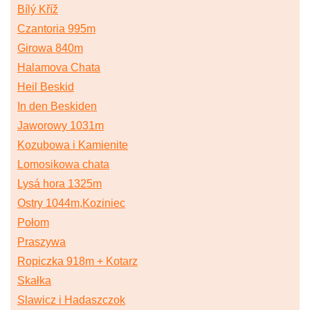
Bílý Kříž
Czantoria 995m
Girowa 840m
Halamova Chata
Heil Beskid
In den Beskiden
Jaworowy 1031m
Kozubowa i Kamienite
Lomosikowa chata
Lysá hora 1325m
Ostry 1044m,Koziniec
Połom
Praszywa
Ropiczka 918m + Kotarz
Skałka
Slawicz i Hadaszczok