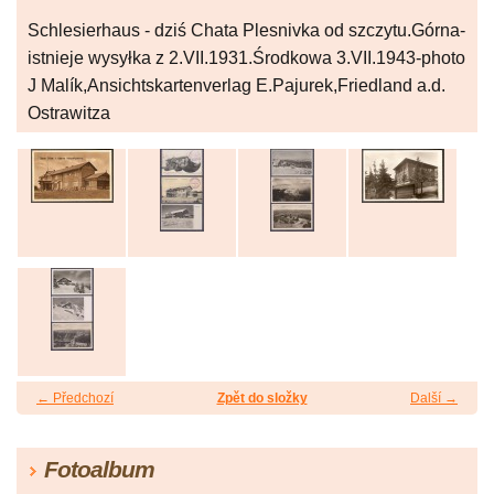
Schlesierhaus - dziś Chata Plesnivka od szczytu.Górna-
istnieje wysyłka z 2.VII.1931.Środkowa 3.VII.1943-photo
J Malík,Ansichtskartenverlag E.Pajurek,Friedland a.d.
Ostrawitza
← Předchozí
Zpět do složky
Další →
Fotoalbum