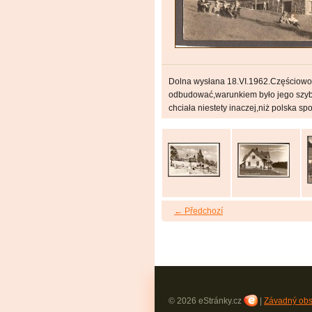
Dolna wysłana 18.VI.1962.Częściowo
odbudować,warunkiem było jego szybk
chciała niestety inaczej,niż polska sp
← Předchozí
© 2026 eStránky.cz
|
Závadný ob