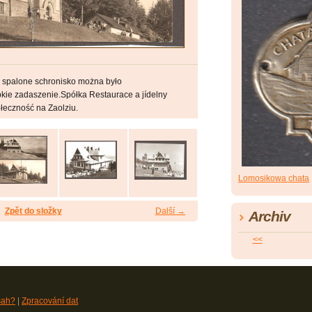
 spalone schronisko można było
ie zadaszenie.Spółka Restaurace a jídelny
ołeczność na Zaolziu.
Lomosikowa chata
Zpět do složky
Další →
Archiv
<<
sah?
|
Zpracování dat