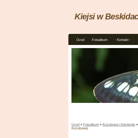
Kiejsi w Beskida
Úvod
Fotoalbum
- Kontakt -
Úvod
»
Fotoalbum
»
Kozubowa i Kamienite
Kozubowej