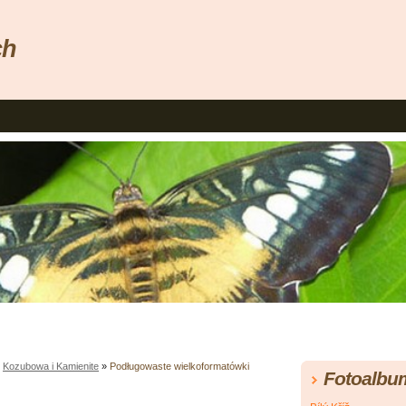
ch
»
Kozubowa i Kamienite
»
Podługowaste wielkoformatówki
Fotoalbu