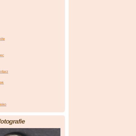
ite
iec
otarz
zok
isko
fotografie