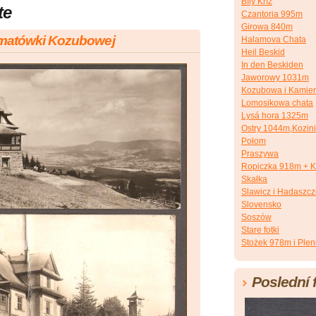
Bílý Kříž
te
Czantoria 995m
Girowa 840m
rmatówki Kozubowej
Halamova Chata
Heil Beskid
In den Beskiden
Jaworowy 1031m
Kozubowa i Kamien
Lomosikowa chata
Lysá hora 1325m
Ostry 1044m,Kozin
Połom
Praszywa
Ropiczka 918m + K
Skałka
Slawicz i Hadaszc
Slovensko
Soszów
Stare fotki
Stożek 978m i Plen
Poslední 