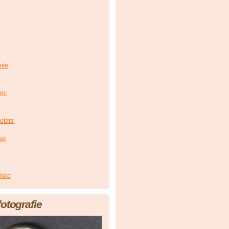
ite
iec
otarz
zok
isko
fotografie