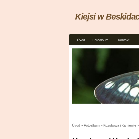
Kiejsi w Beskida
Úvod
Fotoalbum
- Kontakt -
Úvod
»
Fotoalbum
»
Kozubowa i Kamienite