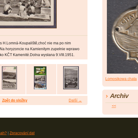
us H.Lomná-Koupaliště,choć nie ma po nim
5. Na horyzoncie na Kamienitym zupełnie wprawo
isko KČT Kamenité.Dolna wysłana 9.VIII.1951.
Lomosikowa chata
Archiv
Zpět do složky
Další →
<<
sah?
|
Zpracování dat