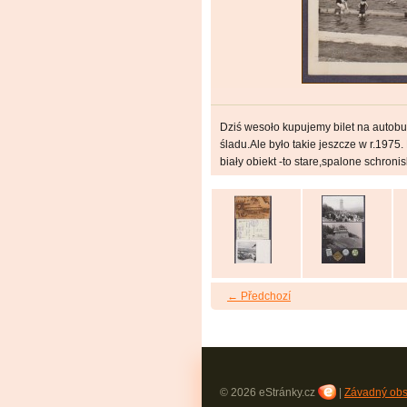
Dziś wesoło kupujemy bilet na autob
śladu.Ale było takie jeszcze w r.197
biały obiekt -to stare,spalone schron
← Předchozí
© 2026 eStránky.cz
|
Závadný ob