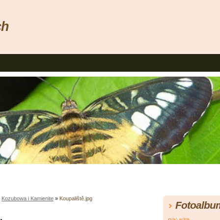
ch
»
Kozubowa i Kamienite
»
Koupaliště.jpg
Fotoalbu