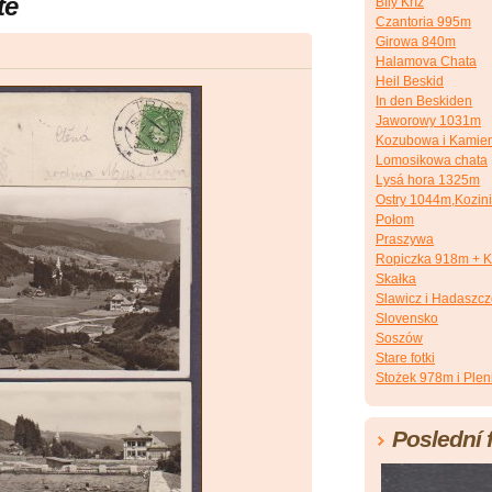
te
Bílý Kříž
Czantoria 995m
Girowa 840m
Halamova Chata
Heil Beskid
In den Beskiden
Jaworowy 1031m
Kozubowa i Kamien
Lomosikowa chata
Lysá hora 1325m
Ostry 1044m,Kozin
Połom
Praszywa
Ropiczka 918m + K
Skałka
Slawicz i Hadaszc
Slovensko
Soszów
Stare fotki
Stożek 978m i Plen
Poslední 