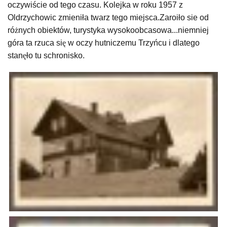
oczywiście od tego czasu. Kolejka w roku 1957 z
Oldrzychowic zmieniła twarz tego miejsca.Zaroiło sie od
ró
ż
nych obiektów, turystyka wysokoobcasowa...niemniej
góra ta rzuca si
ę
w oczy hutniczemu Trzyńcu i dlatego
stan
ę
ło tu schronisko.