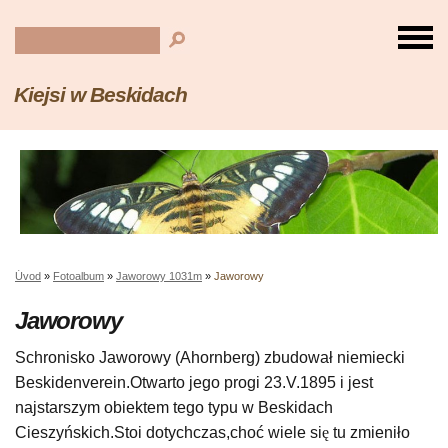
Kiejsi w Beskidach
Úvod
»
Fotoalbum
»
Jaworowy 1031m
»
Jaworowy
Jaworowy
Schronisko Jaworowy (Ahornberg) zbudował niemiecki
Beskidenverein.Otwarto jego progi 23.V.1895 i jest
najstarszym obiektem tego typu w Beskidach
Cieszyńskich.Stoi dotychczas,choć wiele si
ę
tu zmieniło