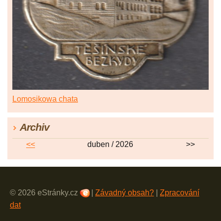
Lomosikowa chata
Archiv
<<
duben / 2026
>>
© 2026 eStránky.cz
|
Závadný obsah?
|
Zpracování
dat