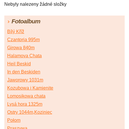
Nebyly nalezeny žádné složky
Fotoalbum
Bílý Kříž
Czantoria 995m
Girowa 840m
Halamova Chata
Heil Beskid
In den Beskiden
Jaworowy 1031m
Kozubowa i Kamienite
Lomosikowa chata
Lysá hora 1325m
Ostry 1044m,Koziniec
Połom
Praszywa