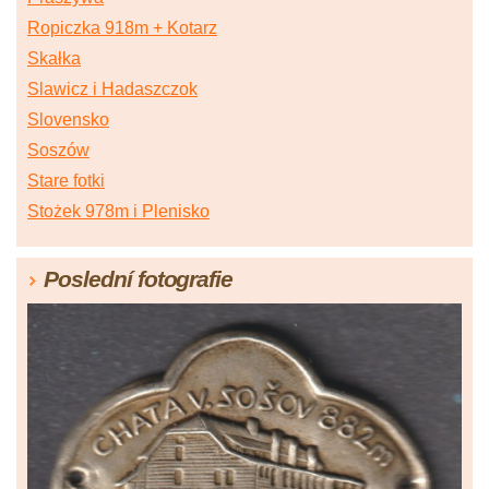
Ropiczka 918m + Kotarz
Skałka
Slawicz i Hadaszczok
Slovensko
Soszów
Stare fotki
Stożek 978m i Plenisko
Poslední fotografie